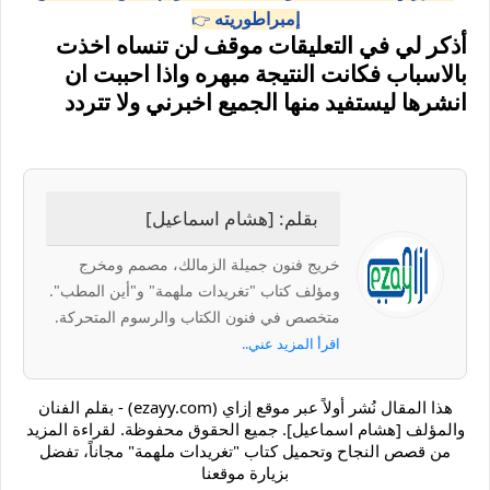
إمبراطوريته
👉
أذكر لي في التعليقات موقف لن تنساه اخذت
بالاسباب فكانت النتيجة مبهره واذا احببت ان
انشرها ليستفيد منها الجميع اخبرني ولا تتردد
بقلم: [هشام اسماعيل]
خريج فنون جميلة الزمالك، مصمم ومخرج
ومؤلف كتاب "تغريدات ملهمة" و"أين المطب".
متخصص في فنون الكتاب والرسوم المتحركة.
اقرأ المزيد عني..
هذا المقال نُشر أولاً عبر موقع إزاي (ezayy.com) - بقلم الفنان
والمؤلف [هشام اسماعيل]. جميع الحقوق محفوظة. لقراءة المزيد
من قصص النجاح وتحميل كتاب "تغريدات ملهمة" مجاناً، تفضل
بزيارة موقعنا