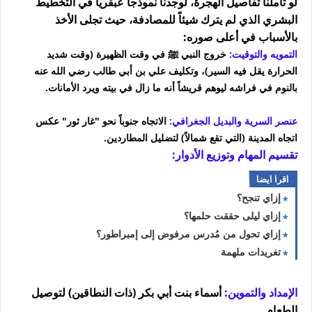
لو تأملنا تفاصيل الهجرة، لوجدنا نموذجاً عبقرياً في التخطيط
البشري الذي لم يترك شيئاً للمصادفة، حيث تجلى الأخذ
بالأسباب في أعلى صوره:
التمويه والتوقيت:
خروج النبي ﷺ في وقت الظهيرة (وقت شديد
الحرارة يقل فيه السير)، وتكليف علي بن أبي طالب رضي الله عنه
بالنوم في فراشه ليوهم قريشاً أنه ما زال في بيته ويرد الأمانات.
عنصر السرية والبديل الجغرافي:
الاتجاه جنوباً نحو "غار ثور" عكس
اتجاه المدينة (التي تقع شمالاً) لتضليل المطاردين.
تقسيم المهام وتوزيع الأدوار:
اقرا ايضا
إزاي تنجح؟
إزاي ليلى حققت حلمها؟
إزاي تحول من مُدرس مرفوض إلى إمبراطور؟
تغريدات ملهمة
الإمداد والتموين:
أسماء بنت أبي بكر (ذات النطاقين) لتوصيل
الطعام.