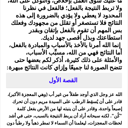
ما عليك سوى العمل بإخلاص، والتوكل على الله،
ولا تربط النتيجة بالفعل؛ فالفعل في نظرنا
المحدود لا يعطي ولا يؤدي بالضرورة إلى هذه
النتائج فلا تستصغر أو تقلل من مجهودك وفعلك
بس المهم أن تقوم بالفعل بإتقان وبقدر
استطاعتك وبذل أقصى جهد لديك
.
إنما الله أمرنا بالأخذ بالأسباب والمبادرة بالفعل،
أما النتائج فهي من الله، مسبِّب الأسباب،
والأمثلة على ذلك كثيرة، أذكر لكم بعضها حتى
تتضح الصورة لنا جميعًا وإزاي كانت النتائج مبهرة
:
القصة الأول
الله عز وجل الذي أوجد طفلاً من غير أب (وهي المعجزة الأكبر)،
قادر على أن يُسقِط الرطب على السيدة مريم دون أن تحرك
إصبعاً واحدة، وقادر على أن ينبته لها من الأرض بفعل كلمة
"كُن". لكنه سبحانه أراد أن يربط النتيجة بالسبب، حتى في أشد
لحظات المعجزات، ليعلمنا أن السماء لا تمطر ذهباً ولا رطباً دون