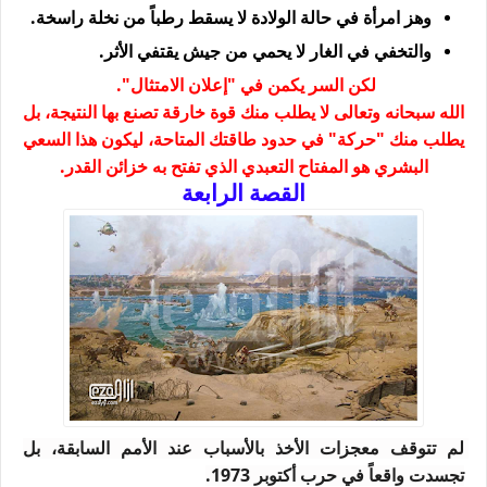
وهز امرأة في حالة الولادة لا يسقط رطباً من نخلة راسخة.
والتخفي في الغار لا يحمي من جيش يقتفي الأثر.
لكن السر يكمن في
"إعلان الامتثال"
.
الله سبحانه وتعالى لا يطلب منك قوة خارقة تصنع بها النتيجة، بل
يطلب منك "حركة" في حدود طاقتك المتاحة، ليكون هذا السعي
البشري هو
المفتاح التعبدي
الذي تفتح به خزائن القدر.
القصة الرابعة
لم تتوقف معجزات الأخذ بالأسباب عند الأمم السابقة، بل 
تجسدت واقعاً في حرب أكتوبر 1973.