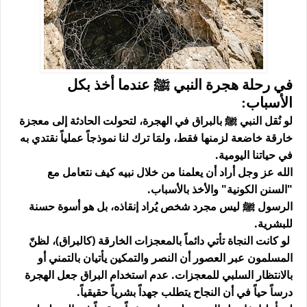
في رحلة هجرة النبي ﷺ عندما أخذ بكل
الأسباب:
لو نُقل النبي ﷺ بالبراق في الهجرة، لتحولت الحادثة إلى معجزة
خارقة خاضعة لزمنها فقط، ولمَا ترك لنا نموذجاً عملياً نقتدي به
في حياتنا اليومية.
الله عز وجل أراد أن يعلمنا من خلال نبيه كيف نتعامل مع
"السنن الكونية" والأخذ بالأسباب.
الرسول ﷺ ليس مجرد شخص يُراد إنقاذه، بل هو
أسوة حسنة
للبشرية.
لو كانت النجاة تأتي دائماً بالمعجزات الخارقة (كالبراق)، لظنّ
المسلمون عبر العصور أن النصر والتمكين يأتيان بالتمني أو
بالانتظار السلبي للمعجزات. عدم استخدام البراق جعل الهجرة
درساً حياً في أن النجاح يتطلب جهداً بشرياً حقيقياً.