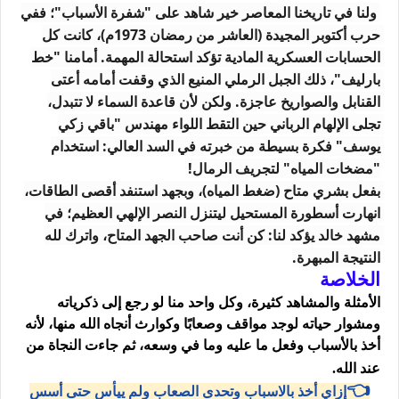
ولنا في تاريخنا المعاصر خير شاهد على "شفرة الأسباب"؛ ففي 
حرب أكتوبر المجيدة (العاشر من رمضان 1973م)، كانت كل 
الحسابات العسكرية المادية تؤكد استحالة المهمة. أمامنا "خط 
بارليف"، ذلك الجبل الرملي المنيع الذي وقفت أمامه أعتى 
القنابل والصواريخ عاجزة. ولكن لأن قاعدة السماء لا تتبدل، 
تجلى الإلهام الرباني حين التقط اللواء مهندس "باقي زكي 
يوسف" فكرة بسيطة من خبرته في السد العالي: استخدام 
"مضخات المياه" لتجريف الرمال!
بفعل بشري متاح (ضغط المياه)، وبجهد استنفد أقصى الطاقات، 
انهارت أسطورة المستحيل ليتنزل النصر الإلهي العظيم؛ في 
مشهد خالد يؤكد لنا: 
كن أنت صاحب الجهد المتاح، واترك لله 
النتيجة المبهرة.
الخلاصة
الأمثلة والمشاهد كثيرة، وكل واحد منا لو رجع إلى ذكرياته
ومشوار حياته لوجد مواقف وصعابًا وكوارث أنجاه الله منها، لأنه
أخذ بالأسباب وفعل ما عليه وما في وسعه، ثم جاءت النجاة من
عند الله.
👈
أسس
إزاي أخذ بالاسباب وتحدى الصعاب ولم ييأس حتى