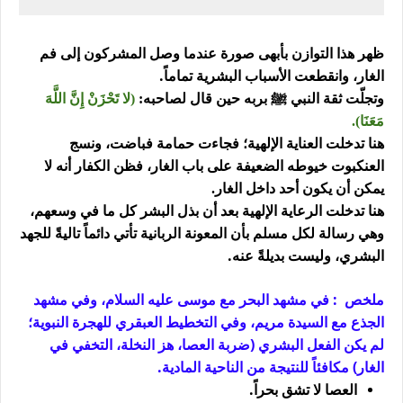
ظهر هذا التوازن بأبهى صورة عندما وصل المشركون إلى فم
الغار، وانقطعت الأسباب البشرية تماماً.
وتجلّت ثقة النبي ﷺ بربه حين قال لصاحبه:
(لا تَحْزَنْ إِنَّ اللَّهَ
مَعَنَا)
.
هنا تدخلت العناية الإلهية؛ فجاءت حمامة فباضت، ونسج
العنكبوت خيوطه الضعيفة على باب الغار، فظن الكفار أنه لا
يمكن أن يكون أحد داخل الغار
.
هنا تدخلت الرعاية الإلهية بعد أن بذل البشر كل ما في وسعهم،
وهي رسالة لكل مسلم بأن المعونة الربانية تأتي دائماً تاليةً للجهد
البشري، وليست بديلةً عنه.
ملخص : في مشهد البحر مع موسى عليه السلام، وفي مشهد
الجذع مع السيدة مريم، وفي التخطيط العبقري للهجرة النبوية؛
لم يكن الفعل البشري (ضربة العصا، هز النخلة، التخفي في
الغار) مكافئاً للنتيجة من الناحية المادية.
العصا لا تشق بحراً.