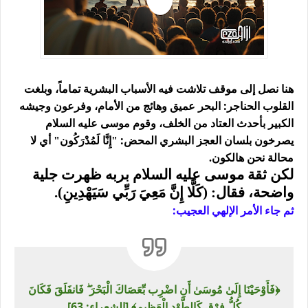
هنا نصل إلى موقف تلاشت فيه الأسباب البشرية تماماً، وبلغت
القلوب الحناجر: البحر عميق وهائج من الأمام، وفرعون وجيشه
الكبير بأحدث العتاد من الخلف، وقوم موسى عليه السلام
يصرخون بلسان العجز البشري المحض:
"إِنَّا لَمُدْرَكُون"
أي لا
محالة نحن هالكون
.
لكن ثقة موسى عليه السلام بربه ظهرت جلية
واضحة، فقال: (كَلَّا إِنَّ مَعِيَ رَبِّي سَيَهْدِينِ).
ثم جاء الأمر الإلهي العجيب:
﴿فَأَوْحَيْنَا إِلَىٰ مُوسَىٰ أَنِ اضْرِب بِّعَصَاكَ الْبَحْرَ ۖ فَانفَلَقَ فَكَانَ
كُلُّ فِرْقٍ كَالطَّوْدِ الْعَظِيمِ﴾
[الشعراء: 63]