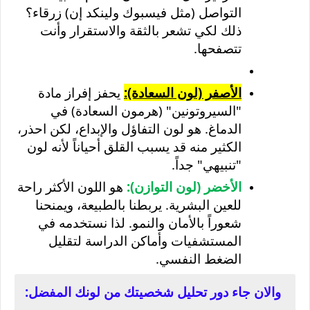
التواصل (مثل فيسبوك ولينكد إن) زرقاء؟
ذلك لكي تشعر بالثقة والاستقرار وأنت
تتصفحها
.
الأصفر (لون السعادة)
:
يحفز إفراز مادة
"السيروتونين" (هرمون السعادة) في
الدماغ. هو لون التفاؤل والإبداع، لكن احذر،
الكثير منه قد يسبب القلق أحياناً لأنه لون
"تنبيهي" جداً
.
الأخضر (لون التوازن)
:
هو اللون الأكثر راحة
للعين البشرية. يربطنا بالطبيعة، ويمنحنا
شعوراً بالأمان والنمو. لذا نستخدمه في
المستشفيات وأماكن الدراسة لتقليل
الضغط النفسي
.
والان جاء دور تحليل شخصيتك من لونك المفضل: