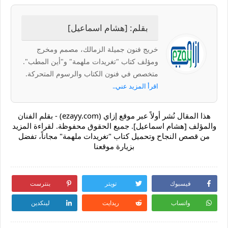
بقلم: [هشام اسماعيل]
خريج فنون جميلة الزمالك، مصمم ومخرج
ومؤلف كتاب "تغريدات ملهمة" و"أين المطب".
متخصص في فنون الكتاب والرسوم المتحركة.
اقرأ المزيد عني..
هذا المقال نُشر أولاً عبر موقع إزاي (ezayy.com) - بقلم الفنان
والمؤلف [هشام اسماعيل]. جميع الحقوق محفوظة. لقراءة المزيد
من قصص النجاح وتحميل كتاب "تغريدات ملهمة" مجاناً، تفضل
بزيارة موقعنا
فيسبوك
تويتر
بنترست
واتساب
ريدايت
لينكدين