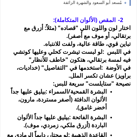
مُسعد أبو السعود والشهرة الزائفة
2-
المقص (الألوان المتكاملة):
اختار لون واللون اللي "قصاده" (مثلاً: أزرق مع
برتقالي، أو موف مع أصفر)
.
تباين قوي، طاقة عالية، ولفت للانتباه
.
في اللبس
:
لو لبست تيشرت كحلي وعليها كوتشي
فيه لمسة برتقالي، هتكون "خاطف للأنظار
"
في الأوضة
:
استخدمها في "التفاصيل" (خداديات،
براويز) عشان تكسر الملل
.
نصيحة "ستايلست" سريعة للبس
:
البشرة القمحية/السمراء
:
بيليق عليها جداً
الألوان الدافئة (أصفر مستردة، مارون،
أخضر غامق)
.
البشرة الفاتحة
:
بيليق عليها جداً الألوان
الباردة (أزرق ملكي، زمردي، موف)
.
القاعدة الذهبية
:
لو محتار، دايماً الرمادي مع