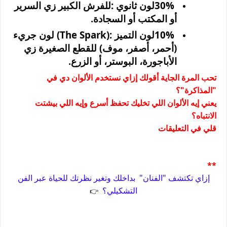
30%
لون ثانوي
:
للفرش الكبير زي السرير
أو المكتب أو السجادة
.
10%
لون التميز
(The Spark):
لون جريء
(أحمر، أصفر، موف) للقطع الصغيرة زي
الأباجورة، البوستر، أو الزرع
.
تحب المرة الجاية أقولك إزاي نستخدم الألوان دي في
"المذاكرة"؟
يعني إيه الألوان اللي تخليك تحفظ أسرع وإيه اللي بيشتت
الانتباه؟
قلي في التعليقات
**
إزاي تكتشف "الفنان"
بداخلك وتغير نظرتك للحياة عبر الفن
التشكيلي؟
👉