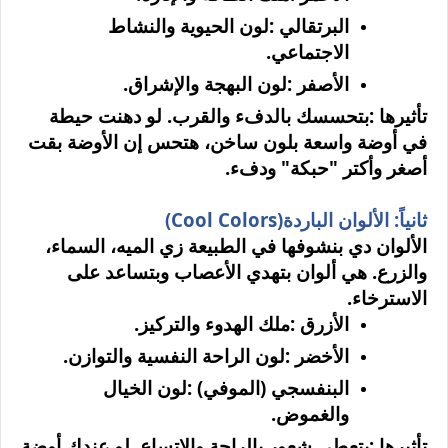
البرتقالي
:
لون الحيوية والنشاط
الاجتماعي
.
الأصفر
:
لون البهجة والإشراق
.
تأثيرها
:
بتحسسك بالدفء والقرب. لو دهنت حيطة
في أوضة واسعة بلون ساخن، هتحس إن الأوضة بقت
أصغر وأكتر "حبكة" ودفء
.
ثانياً: الألوان الباردة
(Cool Colors)
الألوان دي بنشوفها في الطبيعة زي الميه، السماء،
والزرع. هي ألوان بتهدي الأعصاب وبتساعد على
الاسترخاء
.
الأزرق
:
ملك الهدوء والتركيز
.
الأخضر
:
لون الراحة النفسية والتوازن
.
البنفسجي (الموفي)
:
لون الخيال
والغموض
.
تأثيرها
:
بتعطي شعور بالراحة والاتساع. لو عندك أوضة