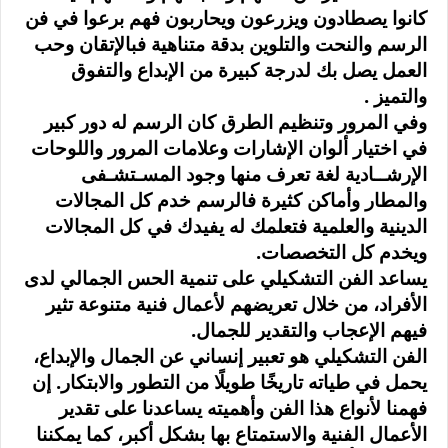
كانوا يصطادون ويزرعون ويحاربون فهم برعوا في فن
الرسم والنحت والتلوين بدقة متناهية فبالإتقان وحب
العمل يصل بك لدرجة كبيرة من الإبداع والتفوق
والتميز
.
وفي المرور وتنظيم الطرق كان الرسم له دور كبير
في اختيار ألوان الإشارات وعلامات المرور واللوحات
الإرشــادية لغة تعرف منها وجود المسـتشـفى
والمطار وأماكن كثيرة فالرسم خدم كل المجالات
الدينية والعلمية فتعلمك له يفيدك في كل المجالات
ويخدم كل التخصصات.
يساعد الفن التشكيلي على تنمية الحس الجمالي لدى
الأفراد، من خلال تعريضهم لأعمال فنية متنوعة تثير
فيهم الإعجاب والتقدير للجمال
.
الفن التشكيلي هو تعبير إنساني عن الجمال والإبداع،
يحمل في طياته تاريخًا طويلًا من التطور والابتكار. إن
فهمنا لأنواع هذا الفن وأهميته يساعدنا على تقدير
الأعمال الفنية والاستمتاع بها بشكل أكبر، كما يمكننا