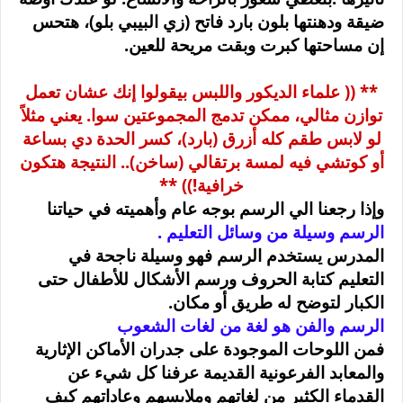
ضيقة ودهنتها بلون بارد فاتح (زي البيبي بلو)، هتحس
إن مساحتها كبرت وبقت مريحة للعين
.
** (( علماء الديكور واللبس بيقولوا إنك عشان تعمل
توازن مثالي، ممكن تدمج المجموعتين سوا. يعني مثلاً
لو لابس طقم كله أزرق (بارد)، كسر الحدة دي بساعة
أو كوتشي فيه لمسة برتقالي (ساخن).. النتيجة هتكون
خرافية
!
)) **
وإذا رجعنا الي الرسم بوجه عام وأهميته في حياتنا
الرسم وسيلة من وسائل التعليم
.
المدرس يستخدم الرسم فهو وسيلة ناجحة في
التعليم كتابة الحروف ورسم الأشكال للأطفال حتى
الكبار لتوضح له طريق أو مكان.
الرسم والفن هو لغة من لغات الشعوب
فمن اللوحات الموجودة على جدران الأماكن الإثارية
والمعابد الفرعونية القديمة عرفنا كل شيء عن
القدماء الكثير من لغاتهم وملابسهم وعاداتهم كيف