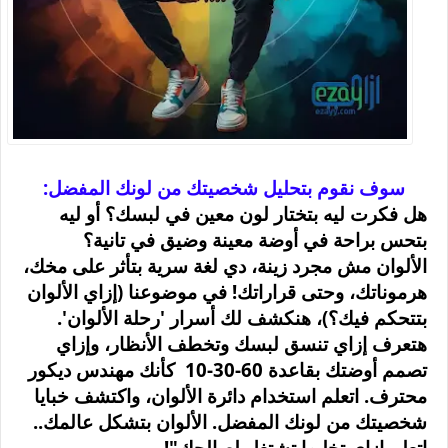
سوف نقوم بتحليل شخصيتك من لونك المفضل:
هل فكرت ليه بتختار لون معين في لبسك؟ أو ليه
بتحس براحة في أوضة معينة وضيق في تانية؟
الألوان مش مجرد زينة، دي لغة سرية بتأثر على مخك،
هرموناتك، وحتى قراراتك! في موضوعنا (إزاي الألوان
بتتحكم فيك؟)، هنكشف لك أسرار 'رحلة الألوان'.
هتعرف إزاي تنسق لبسك وتخطف الأنظار، وإزاي
تصمم أوضتك
بقاعدة 60-30-10
كأنك مهندس ديكور
محترف. اتعلم استخدام دائرة الألوان، واكتشف خبايا
شخصيتك من لونك المفضل. الألوان بتشكل عالمك..
اتعلم إزاي تخليها تشتغل لصالحك
!"