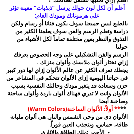
أعلم أن لكل
لون حولك يرسل "ذبذبات" معينة تؤثر
على هرموناتك ومودك العام
:
بالطبع ليس جميعنا سوف يكون فنانا أو رسام ولكن
دراسة وتعلم الرسم والفن سوف يعلمنا الكثير من
التذوق والنظر بعين مختلفة تماماً لكل
ا
لأشياء من
حولنا
الرسم والفن التشكيلي على وجه الخصوص يعرفك
إزاي تختار ألوان ملابسك وألوان منزلك
.
يجعلك تعرف الكثير عن عالم الألوان إزاي لها دور كبير
في حياتنا اليومية إزاي الألوان تتحكم في المشاعر من
حزن وسعادة قد يتغير مودك وحالتك النفسية بسبب
الألوان وانت لا تدري فهناك ألوان باردة وألوان ساخنة
وصاخبة أيضا
**
** أولاً: الألوان الساخنة
(Warm Colors)
الألوان دي من وحي الشمس والنار. هي ألوان مليانة
طاقة، حماس، وبتجذب العين فوراً
.
الأحمر
:
ملك الطاقة والإثارة
.