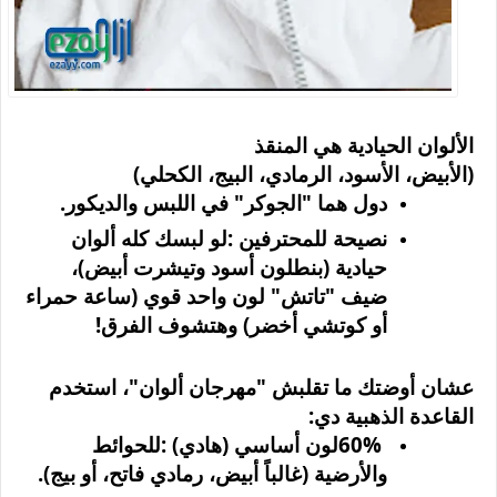
الألوان الحيادية هي المنقذ
(الأبيض، الأسود، الرمادي، البيج، الكحلي)
دول هما "الجوكر" في اللبس والديكور
.
نصيحة للمحترفين
:
لو لبسك كله ألوان
حيادية (بنطلون أسود وتيشرت أبيض)،
ضيف "تاتش" لون واحد قوي (ساعة حمراء
أو كوتشي أخضر) وهتشوف الفرق
!
عشان أوضتك ما تقلبش "مهرجان ألوان"، استخدم
القاعدة الذهبية دي
:
60%
لون أساسي (هادي)
:
للحوائط
والأرضية (غالباً أبيض، رمادي فاتح، أو بيج)
.