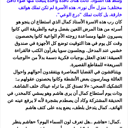
وسط هذا السواد، كانت هناك نافذة واحدة ينبعث منها ضوء دافئ
مختلف؛ منزل «آل نور». هذه الأسرة لم تكن تملك هواتف
خارقة، بل كانت تملك "درع الوعي"
.
كان رب هذه الاسرة الأستاذ كمال الذي استطاع ان ينجو هو
أسرته من هذا المرض اللعين بفضل وعيه والطريقة التي كانوا
يسيرون عليها ومساعدة زوجته الأم الواعية كانوا يخصصون
وقت كل يوم في هذا التوقيت توضع كل الأجهزة في صندوق
خشبي عند المدخل. ويجلسون سويا يقرأون الكتب فالقراءة
العميقة: تغذي العقل بوجبات فكرية دسمة بدلاً من «الوجبات
السريعة» للمقاطع القصيرة
.
ويتناقشون في القضايا المعاصرة ويتفقدون أحوالهم واحوال
العائلة ويمارسون بعض الأنشطة وكانوا يحصنون عقولهم بـ
:
التشكيك الصحي: «لا تصدق كل ما تراه عيناك خلف الشاشة
.
وذات يوم أستطاع كمال أن يرى هاشم وهو يمشي كالمخدر، في
الحديقة المشتركة وكاد أن يصطدم بشجرة لأنه لا يرفع عينه عن
الهاتف. كمال يتدخل بلطف، يضع يده على كتف هاشم
.
كمال: «هاشم
..
هل تعرف لون السماء اليوم؟
»
هاشم ينظر