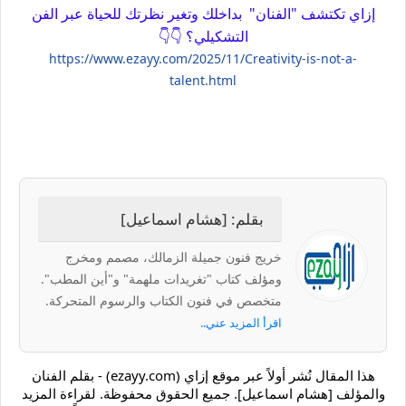
إزاي تكتشف "الفنان"
بداخلك وتغير نظرتك للحياة عبر الفن
التشكيلي؟
👇👇
https://www.ezayy.com/2025/11/Creativity-is-not-a-
talent.html
بقلم: [هشام اسماعيل]
خريج فنون جميلة الزمالك، مصمم ومخرج
ومؤلف كتاب "تغريدات ملهمة" و"أين المطب".
متخصص في فنون الكتاب والرسوم المتحركة.
اقرأ المزيد عني..
هذا المقال نُشر أولاً عبر موقع إزاي (ezayy.com) - بقلم الفنان
والمؤلف [هشام اسماعيل]. جميع الحقوق محفوظة. لقراءة المزيد