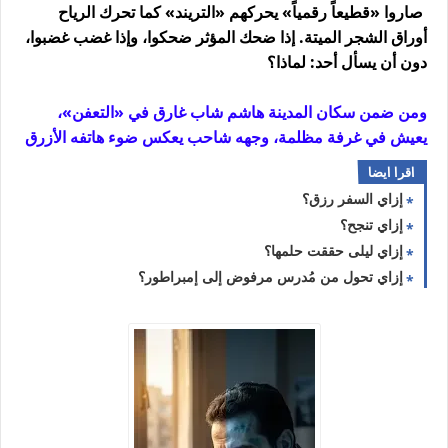
صاروا «قطيعاً رقمياً» يحركهم «التريند» كما تحرك الرياح
أوراق الشجر الميتة. إذا ضحك المؤثر ضحكوا، وإذا غضب غضبوا،
دون أن يسأل أحد: لماذا؟
ومن ضمن سكان المدينة هاشم شاب غارق في «التعفن»،
يعيش في غرفة مظلمة، وجهه شاحب يعكس ضوء هاتفه الأزرق
اقرا ايضا
إزاي السفر رزق؟
إزاي تنجح؟
إزاي ليلى حققت حلمها؟
إزاي تحول من مُدرس مرفوض إلى إمبراطور؟