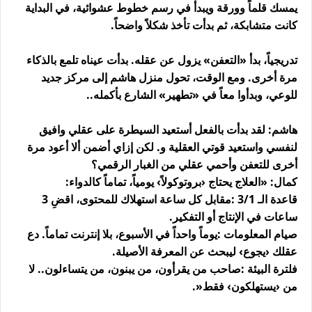
يمسك قلماً وورقة ويبدأ في رسم خطوط عشوائية، في البداية
كانت متشابكة، ثم بدأت تأخذ شكلاً واضحاً
.
تدريجياً، بدأ «التعفن» يزول عن عقله. بدأت عيناه تلمع بالذكاء
مرة أخرى. ومع الوقت، تحول منزل هاشم إلى مركز جديد
للوعي، وبدأوا معاً في «تطهير» الشارع بأكمله
..
هاشم: لقد بدأت بالفعل أستعيد السيطرة على عقلي وافيق
لنفسي واستعيد قوتي العقلية و. لكن إزاي أضمن ألا أعود مرة
أخرى للتعفن وأحمي عقلي من الغبار الرقمي؟
كمال: «العلاج يحتاج ‹بروتوكولاً› يومياً، تماماً كالدواء
:
قاعدة الـ 3/1
:
مقابل كل ساعة استهلاك للمحتوى، اقضِ 3
ساعات في الإنتاج أو التفكير
.
صيام المعلومات
:
يوماً واحداً في الأسبوع، بلا إنترنت تماماً. دع
عقلك ‹يجوع› ليبحث عن المعرفة الأصيلة
.
فلترة البيئة
:
صاحب من يقرأون، من يبنون، من يتساءلون.. لا
من ‹يستهلكون› فقط
.»