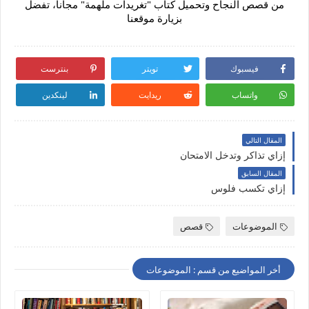
من قصص النجاح وتحميل كتاب "تغريدات ملهمة" مجاناً، تفضل
بزيارة موقعنا
فيسبوك
تويتر
بنترست
واتساب
ريدايت
لينكدين
المقال التالي
إزاي تذاكر وتدخل الامتحان
المقال السابق
إزاي تكسب فلوس
الموضوعات
قصص
أخر المواضيع من قسم : الموضوعات