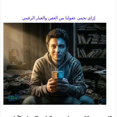
إزاي نحمي عقولنا من العفن والغبار الرقمي