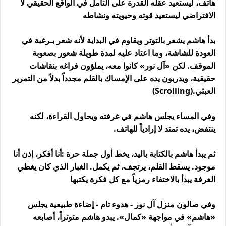
هاتف، ليستعيد عقله القدرة على التأمل في الواقع الحقيقي لا
الافتراضي ليستعيد قوته وحيويته ونشاطه
بدأ هاشم يشعر بالتوتر ويقاوم في البداية لأنه شعر بـرغبة في
العودة للشاشة، وما اعتاد عليه لمدة طويلة شعور بصعوبة
الموقف. لكن «آل نور» كانوا معه، يملؤون فراغه بنقاشات
حقيقية، ويدربون يده على الإمساك بالقلم مجدداً بدلاً من التمرير
العبثي
(Scrolling).
وفي المساء يجلس هاشم في غرفته ويحاول القراءة، لكنه
ينتفض، يده تمتد لا إرادياً للهاتف
.
ثم يبدأ هاشم بالكتابة باليد، يخط أول جملة حرة
:
أنا أفكر، إذن أنا
موجود.
يسقط القلم، يرتجف، ثم يكمل. الغبار الذي كان يغطي
الغرفة يبدأ بالاختفاء رمزياً مع كل فكرة يكتبها
وفي صالون منزل آل نور - هدوء تام - إضاءة طبيعية يجلس
«هاشم» في مواجهة «كمال». يبدو هاشم متوتراً، أصابعه