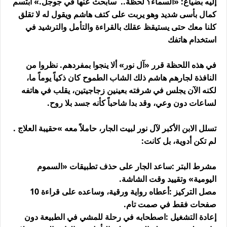
إليه بضياع: «السماء؟ لحظة.. سأبحث عنها في جوجل.» ابتسم
كمال بأسى شديد وهو يربت على كتف هاشم ويقول له لا تقلق
كلنا معك حتى يستيقظ عقلك بالقراءة والتأمل والترشيد في
استخدام هاتفك
في هذه اللحظة قرر «آل نور» ألا ينجوا بمفردهم. نظروا من
النافذة لجارهم هاشم ذلك الشاب الطموح كان ذكياً يوماً ما،
لكنه الآن يجلس في شرفته بعينين زجاجيتين، يقلب في هاتفه
لساعات دون وعي، وقد بدا شاحباً كأنه جسد بلا روح
.
تسلل الابن الأكبر لآل نور لبيت الجار، حاملاً معه
«
حقيبة العلاج
.
لم تكن أدوية، بل كانت
:
مشرط البتر
:
ساعد الجار على حذف تطبيقات «السموم
اليومية» وتقييد وقت الشاشة
.
مصل التركيز
:
أعطاه رواية ورقية، وساعده على قراءة 10
صفحات فقط في صمت تام
.
إعادة التشغيل
:
اصطحابه في رحلة للمشي في الطبيعة دون