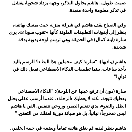
صمت طويل.. هاشم يحاول التذكر، وجهه يزداد شحوباً، يفشل
في تذكر معلومة واحدة مفيدة
.
وفي الصباح يقف هاشم في شرفة منزله حيث يمسك بهاتفه،
ينظر إلى أيقونات التطبيقات الملونة كأنها «ثقوب سوداء». يرى
سارة (ابنة كمال) في الحديقة وهي ترسم لوحة يدوية بدقة
شديدة
.
هاشم (يناديها): "سارة! كيف تتحملين هذا البطء؟ الرسم باليد
يأخذ ساعات، بينما تطبيقات الذكاء الاصطناعي تفعل ذلك في
ثوانٍ
!
"
سارة (دون أن ترفع عينها عن اللوحة): "الذكاء الاصطناعي
يعطيك نتيجة، لكنه لا يعطيك ‹الرحلة›. عندما أرسم، عقلي يحلل
الظل والضوء، يدي تتعلم الصبر، وروحي تتنفس. الفن يا هاشم
ليس ‹مخرجاً› نهائياً، بل هو صيانة دورية لعقلك من التعفن
.
"
هاشم ينظر ليده، ثم يغلق هاتفه تماماً ويضعه في جيبه الخلفي.