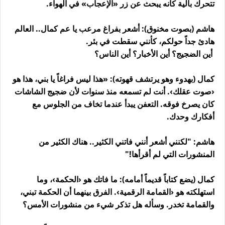
تتحرك بآلية كأنه يبحث عن زر «الإعجاب» في الهواء
.
هاشم (بصوت مخنوق): أشعر بفراغ مرعب يا عم كمال.. العالم
هادئ جداً حولكم، كأنني سقطت في بئر
.
أين الضجيج؟ أين الأخبار؟ أين الناس؟
كمال (بهدوء وهو يرتشف قهوته): «هذا ليس فراغاً يا بني، هذا هو
‹صوت عقلك›. أنت لم تسمعه منذ سنوات لأن ضجيج الشاشات
كان يصرخ فوقه. التعفن يبدأ عندما تخاف من الجلوس مع
أفكارك وحدك
.
هاشم: "لكنني أشعر أنني فاتني الكثير.. هناك الكثير من
المنشورات التي لم أقرأها
!
"
كمال (يضع كتاباً قديماً أمامه): ما فاتك هو ‹الحكمة›، وما
استهلكته هو ‹القمامة الرقمية›. الفرق بينهما أن الحكمة تبني،
والقمامة تخدر. وسأله هل تذكر شيء من منشورات الأمس؟