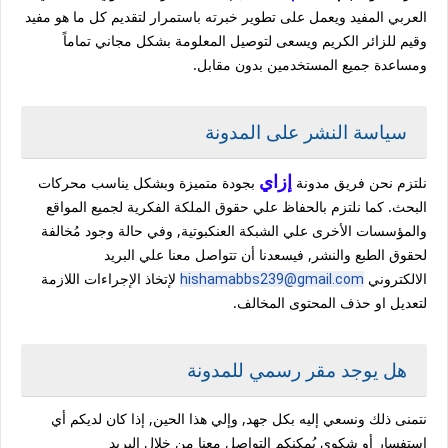
العربي المفيد ويعمل على تطوير خبرته باستمرار لتقديم كل ما هو مفيد
وقيم للزائر الكريم ويسعى لتوصيل المعلومة بشكل مجاني تماماً
ومساعدة جميع المستخدمين بدون مقابل.
سياسة النشر على المدونة
إزاي
نلتزم نحن فريق مدونة
بجودة متميزة وبشكل يناسب محركات
البحث. كما نلتزم بالحفاظ علي حقوق الملكة الفكرية لجميع المواقع
والمؤسسات الأخرى علي الشبكة العنكبوتية, وفي حالة وجود مُخالفة
لحقوق الطبع والنشر, فيسعدنا أن تتواصل معنا علي البريد
الالكتروني
لإتخاذ الإجراءات اللازمة
hishamabbs239@gmail.com
لتعديل او حذف المحتوى المخالف.
هل يوجد مقر رسمي للمدونة
نتمنى ذلك ونسعي إليه بكل جهد, وإلي هذا الحين, إذا كان لديكم أي
استفسار أو شكوي يُمكنكم التواصل معنا من خلال البريد