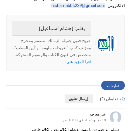
الالكتروني:
hishamabbs239@gmail.com
بقلم: [هشام اسماعيل]
خريج فنون جميلة الزمالك، مصمم ومخرج
ومؤلف كتاب "تغريدات ملهمة" و"أين المطب".
متخصص في فنون الكتاب والرسوم المتحركة.
اقرأ المزيد عني..
تعليقات
تعليقان (2)
إرسال تعليق
غير معرف
18 يونيو 2026 في 10:03 ص
تسلم إيد حضرتك يا مستر هشام الكلام بجد والكلام فادتني