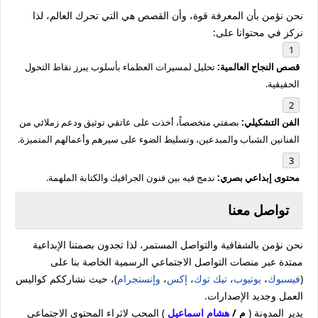
نحن نؤمن بأن المعرفة قوة، وأن القصص هي التي تحرك العالم، لذا
نركز في محتوانا على:
قصص النجاح العالمية:
تحليل لمسيرات العظماء بأسلوب يبرز نقاط التحول
الحقيقية.
الفن التشكيلي:
بصفتي متخصصاً، أخذت على عاتقي توثيق ودعم زملائي من
الفنانين الشباب والمبدعين، وتسليط الضوء على سيرهم وأعمالهم المتميزة.
محتوى إبداعي بصري:
ندمج فيه بين فنون الجرافيك والكتابة الملهمة.
تواصل معنا
نحن نؤمن بالشفافية والتواصل المستمر، لذا تجدون بصمتنا الإبداعية
ممتدة عبر منصات التواصل الاجتماعي الرسمية الخاصة بنا على
(
فيسبوك
،
يوتيوب
،
تيك توك
،
إكس
،
وإنستجرام
)، حيث نشارككم كواليس
العمل وجديد الإصدارات.
يدير المدونة (
م /
هشام اسماعيل
) المحب لاثراء المحتوي الاجتماعي