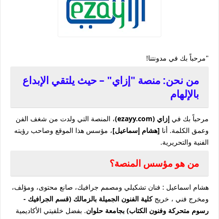
"مرحباً بك في مدونتنا!
من نحن: منصة "إزاي" – حيث يلتقي الإبداع
بالإلهام
مرحباً بك في
إزاي (ezayy.com)
، المنصة التي ولدت من شغف الفن
وعمق الكلمة. أنا
[هشام إسماعيل]
، مؤسس هذا الموقع وصاحب رؤيته
الفنية والتحريرية.
من هو مؤسس المنصة؟
هشام اسماعيل : فنان تشكيلي ومصمم جرافيك، صانع محتوى، ومؤلف،
ومخرج فني ، خريج
كلية الفنون الجميلة بالزمالك (قسم الجرافيك -
رسوم متحركة وفنون الكتاب) بجامعة حلوان
. بفضل خلفيتي الأكاديمية