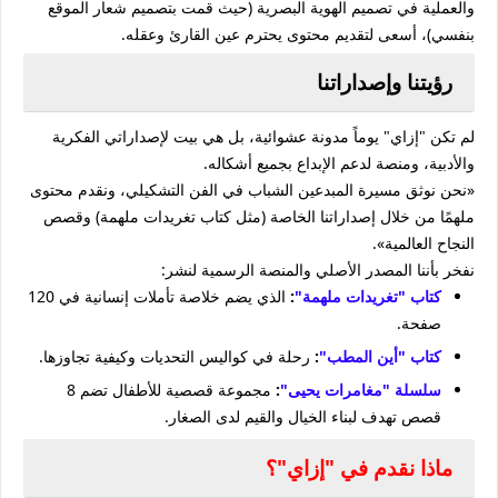
والعملية في تصميم الهوية البصرية (حيث قمت بتصميم شعار الموقع
بنفسي)، أسعى لتقديم محتوى يحترم عين القارئ وعقله.
رؤيتنا وإصداراتنا
لم تكن "إزاي" يوماً مدونة عشوائية، بل هي بيت لإصداراتي الفكرية
والأدبية، ومنصة لدعم الإبداع بجميع أشكاله.
«نحن نوثق مسيرة المبدعين الشباب في الفن التشكيلي، ونقدم محتوى
ملهمًا من خلال إصداراتنا الخاصة (مثل كتاب تغريدات ملهمة) وقصص
النجاح العالمية».
نفخر بأننا المصدر الأصلي والمنصة الرسمية لنشر:
كتاب "تغريدات ملهمة"
:
الذي يضم خلاصة تأملات إنسانية في 120
صفحة.
كتاب "أين المطب"
:
رحلة في كواليس التحديات وكيفية تجاوزها.
سلسلة "مغامرات يحيى"
:
مجموعة قصصية للأطفال تضم 8
قصص تهدف لبناء الخيال والقيم لدى الصغار.
ماذا نقدم في "إزاي"؟