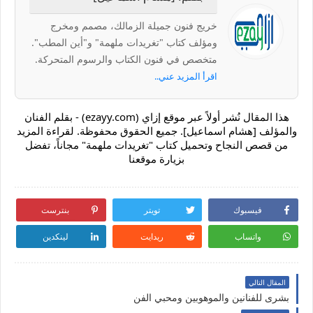
خريج فنون جميلة الزمالك، مصمم ومخرج
ومؤلف كتاب "تغريدات ملهمة" و"أين المطب".
متخصص في فنون الكتاب والرسوم المتحركة.
اقرأ المزيد عني..
هذا المقال نُشر أولاً عبر موقع إزاي (ezayy.com) - بقلم الفنان
والمؤلف [هشام اسماعيل]. جميع الحقوق محفوظة. لقراءة المزيد
من قصص النجاح وتحميل كتاب "تغريدات ملهمة" مجاناً، تفضل
بزيارة موقعنا
فيسبوك
تويتر
بنترست
واتساب
ريدايت
لينكدين
المقال التالي
بشرى للفنانين والموهوبين ومحبي الفن