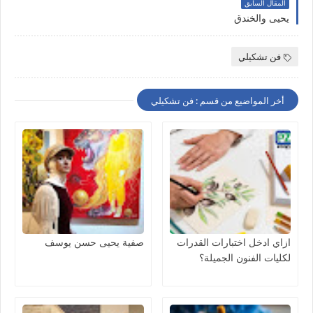
المقال السابق
يحيى والخندق
فن تشكيلي
أخر المواضيع من قسم : فن تشكيلي
ازاي ادخل اختبارات القدرات
صفية يحيى حسن يوسف
لكليات الفنون الجميلة؟