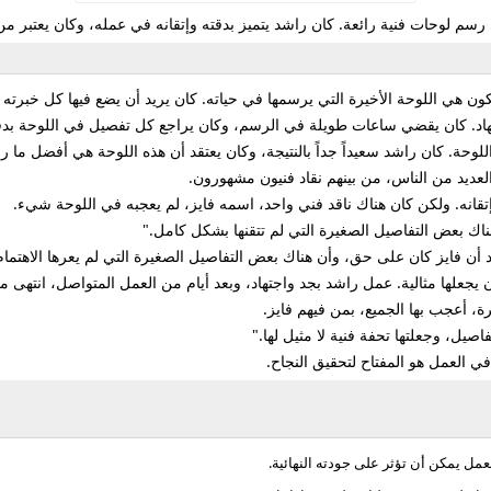
م لوحات فنية رائعة. كان راشد يتميز بدقته وإتقانه في عمله، وكان يعتبر من
ن هي اللوحة الأخيرة التي يرسمها في حياته. كان يريد أن يضع فيها كل خبرته ومه
هاد. كان يقضي ساعات طويلة في الرسم، وكان يراجع كل تفصيل في اللوحة بدقة
حة. كان راشد سعيداً جداً بالنتيجة، وكان يعتقد أن هذه اللوحة هي أفضل ما ر
د من الناس، من بينهم نقاد فنيون مشهورون.
إتقانه. ولكن كان هناك ناقد فني واحد، اسمه فايز، لم يعجبه في اللوحة شيء.
هناك بعض التفاصيل الصغيرة التي لم تتقنها بشكل كامل."
د أن فايز كان على حق، وأن هناك بعض التفاصيل الصغيرة التي لم يعرها الاهتمام
جعلها مثالية. عمل راشد بجد واجتهاد، وبعد أيام من العمل المتواصل، انتهى م
 أعجب بها الجميع، بمن فيهم فايز.
اصيل، وجعلتها تحفة فنية لا مثيل لها."
في العمل هو المفتاح لتحقيق النجاح.
مل يمكن أن تؤثر على جودته النهائية.