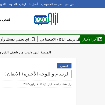
من نحن
سياسة الخصوصية
أتصل بنا
ارشيف المدونة
الفه
قصص نج
آخر الأخبار
إزاي تكشف تزييف الذكاء الاصطناعي
إزاي تحمي نفسك وأولادك من 
المنصة التي ولدت من شغف الفن وعم
قصص
الرسام واللوحة الأخيرة ( الاتقان )
هشام اسماعيل
08 فبراير 2025