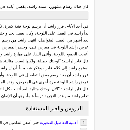
كان هناك رسام مشهور، اسمه راشد، يقضي أيامه في رس
في أحد الأيام، قرر راشد أن يرسم لوحة فنية كبيرة، تكو
بدأ راشد في العمل على اللوحة، وكان يعمل بجد واجت
بعد أشهر من العمل المتواصل، انتهى راشد من رسم اللو
عرض راشد اللوحة في معرض فني، وحضر المعرض العدي
أعجب الجميع باللوحة، وأثنى النقاد على مهارة راشد و
قال فايز لراشد: "لوحتك جميلة، ولكنها ليست مثالية. 
استمع راشد إلى كلام فايز ، وفكر فيه ملياً. أدرك راش
قرر راشد أن يعيد رسم بعض التفاصيل في اللوحة، وأن ي
عرض راشد اللوحة مرة أخرى في المعرض، وهذه المرة،
قال فايز لراشد : "الآن لوحتك مثالية. لقد أتقنت كل التف
تعلم راشد من هذه التجربة درساً هاماً، وهو أن الإتقان 
الدروس والعبر المستفادة
أهمية التفاصيل الصغيرة:
حتى أصغر التفاصيل في الع