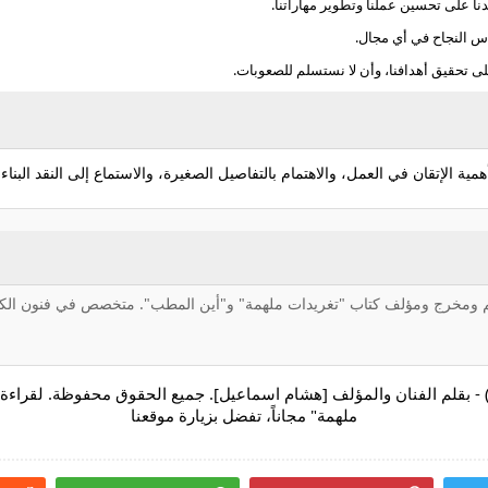
دنا على تحسين عملنا وتطوير مهاراتنا.
اس النجاح في أي مجال.
تحقيق أهدافنا، وأن لا نستسلم للصعوبات.
 الإتقان في العمل، والاهتمام بالتفاصيل الصغيرة، والاستماع إلى النقد البناء، 
 ومخرج ومؤلف كتاب "تغريدات ملهمة" و"أين المطب". متخصص في فنون الكت
ذا المقال نُشر أولاً عبر موقع إزاي (ezayy.com) - بقلم الفنان والمؤلف [هشام اسماعيل]. جميع الح
ملهمة" مجاناً، تفضل بزيارة موقعنا