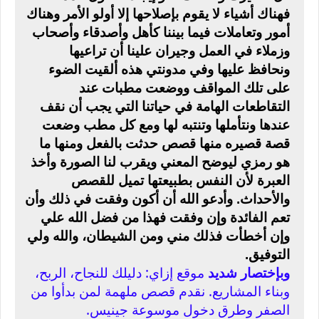
فهناك أشياء لا يقوم بإصلاحها إلا أولو الأمر وهناك
أمور وتعاملات فيما بيننا كأهل وأصدقاء وأصحاب
وزملاء في العمل وجيران علينا أن تراعيها
ونحافظ عليها وفي مدونتي هذه ألقيت الضوء
على تلك المواقف ووضعت مطبات عند
التقاطعات الهامة في حياتنا التي يجب أن نقف
عندها ونتأملها وتنتبه لها ومع كل مطب وضعت
قصة قصيره منها قصص حدثت بالفعل ومنها ما
هو رمزي ليوضح المعني ويقرب لنا الصورة وأخذ
العبرة لأن النفس بطبيعتها تميل للقصص
والأحداث. وأدعو الله أن أكون وفقت في ذلك وأن
تعم الفائدة وإن وفقت فهذا من فضل الله علي
وإن أخطأت فذلك مني ومن الشيطان، والله ولي
التوفيق.
موقع إزاي: دليلك للنجاح، الربح،
وبإختصار شديد
وبناء المشاريع. نقدم قصص ملهمة لمن بدأوا من
الصفر وطرق دخول موسوعة جينيس.