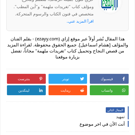
ومؤلف كتاب "تغريدات ملهمة" و"أين المطب".
متخصص في فنون الكتاب والرسوم المتحركة.
اقرأ المزيد عني..
هذا المقال نُشر أولاً عبر موقع إزاي (ezayy.com) - بقلم الفنان
والمؤلف [هشام اسماعيل]. جميع الحقوق محفوظة. لقراءة المزيد
من قصص النجاح وتحميل كتاب "تغريدات ملهمة" مجاناً، تفضل
بزيارة موقعنا
فيسبوك
تويتر
بنترست
واتساب
ريدايت
لينكدين
المقال التالي
تمهيد
أنت الأن في اخر موضوع