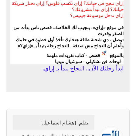
إزاي تنجح في حياتك؟ إزاي تكسب فلوس؟ إزاي تختار شريكة 
حياتك؟ إزاي تبدأ مشروعك؟ 
إزاي تدخل موسوعة جينيس؟
في موقع «إزاي»، بنجيب لك الخلاصة.. قصص ناس بدأت 
من 
الصفر وقدرت
.
توصل.، دي شحنة طاقة هتخليك
تأخذ أول خطوة في حلمك
وأعلم أن النجاح مش صدفة.. النجاح رحلة بتبدأ بـ «إزاي؟
»
بالموقع 
قصص - كتاب تغريدات ملهمة
- 
لوحات فن تشكيلي - سوشيال ميديا
ابدأ رحلتك الآن.. النجاح يبدأ بـ إزاي.
بقلم: [هشام اسماعيل]
خريج فنون جميلة الزمالك، مصمم ومخرج