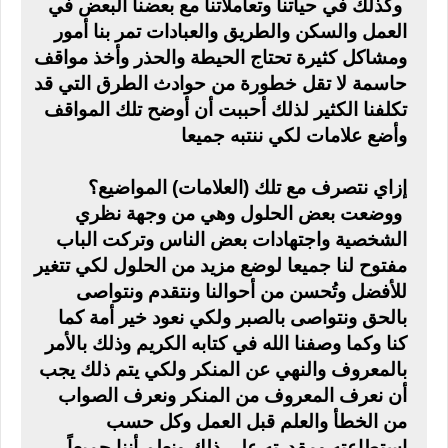
وكذلك في حياتنا وتعاملاتنا مع بعضنا البعض في
العمل والسكن والطريق والعبادات تمر بنا أمور
ومشاكل كثيرة تحتاج الحيطة والحذر وأخذ مواقف
حاسمة لا تقل خطورة من حوادث الطرق التي قد
تكلفنا الكثير لذلك أحببت أن أوضح تلك المواقف
وأضع علامات لكي ننتبه جميعا
إزاي نتصرف مع تلك (العلامات) المواضيع؟
ووضعت بعض الحلول وهي من وجهة نظري
الشخصية واجتهادات بعض الناس وتركت الباب
مفتوح لنا جميعا لوضع مزيد من الحلول لكي تتغير
للأفضل وتُحسن من أحوالنا ونتقدم ونتواصى
بالحق ونتواصى بالصبر ولكي نعود خير أمة كما
كنا وكما وصفنا الله في كتابه الكريم وذلك بالأمر
بالمعروف والنهي عن المنكر ولكي يتم ذلك يجب
أن نعرف المعروف من المنكر ونعرف الصواب
من الخطأ والعلم قبل العمل وكل حسب
استطاعته ومقدرته على ذلك ونعلم أننا جميعاً