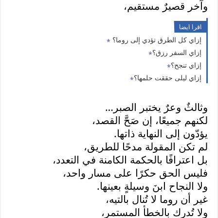
وآخر قصيرٌ مستقيم،
اقرا ايضا
إزاي كل الطرق تؤدي إلى روما؟
إزاي السفر رزق؟
إزاي تنجح؟
إزاي ليلى حققت حلمها؟
وثالثٌ وعرٌ يختبر الصبر
…
لكنهم جميعًا، إن صَحَّ القصد،
يؤدّون إلى النهاية ذاتها
.
لم تكن المقولة مدحًا للطريق،
بل اعترافًا بالحكمة الكامنة في التعدد،
فليس الحق حكرًا على مسار واحد،
ولا النجاح ابنَ وسيلةٍ بعينها
.
غير أن روما لا تُنال بالتيه،
ولا تُدرك بالخطأ المستمر،