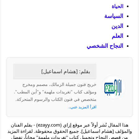
الحياة
السياسة
الدين
العلم
النجاح الشخصي
بقلم: [هشام اسماعيل]
خريج فنون جميلة الزمالك، مصمم ومخرج
ومؤلف كتاب "تغريدات ملهمة" و"أين المطب".
متخصص في فنون الكتاب والرسوم المتحركة.
اقرأ المزيد عني..
هذا المقال نُشر أولاً عبر موقع إزاي (ezayy.com) - بقلم الفنان
والمؤلف [هشام اسماعيل]. جميع الحقوق محفوظة. لقراءة المزيد
من قصص النجاح وتحميل كتاب "تغريدات ملهمة" مجاناً، تفضل